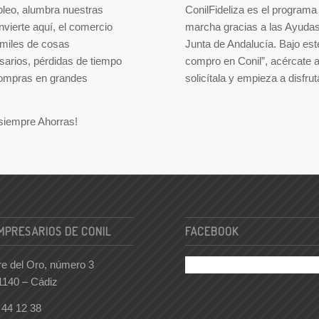
pleo, alumbra nuestras
ConilFideliza es el programa
invierte aquí, el comercio
marcha gracias a las Ayuda
 miles de cosas
Junta de Andalucía. Bajo est
sarios, pérdidas de tiempo
compro en Conil”, acércate 
 compras en grandes
solicítala y empieza a disfru
siempre Ahorras!
MPRESARIOS DE CONIL
FACEBOOK
re del Oro, número 3
11140 – Cádiz
6 44 12 38