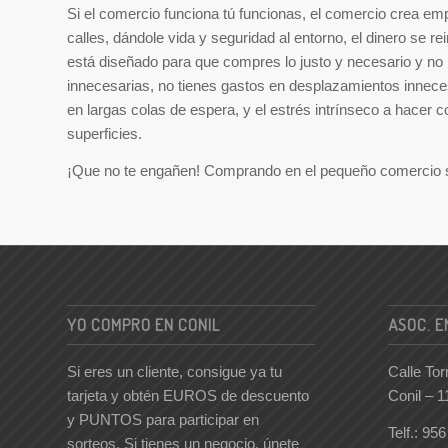
Si el comercio funciona tú funcionas, el comercio crea em
calles, dándole vida y seguridad al entorno, el dinero se re
está diseñado para que compres lo justo y necesario y no
innecesarias, no tienes gastos en desplazamientos innece
en largas colas de espera, y el estrés intrínseco a hacer
superficies.
¡Que no te engañen! Comprando en el pequeño comercio 
YO COMPRO EN CONIL
ASOC. E
Si eres un cliente, consigue ya tu
Calle Tor
tarjeta y obtén EUROS de descuento
Conil – 
y PUNTOS para participar en
Telf.: 95
sorteos. Si tienes un negocio, únete